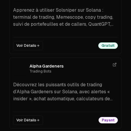
Apprenez à utiliser Solsniper sur Solana :
terminal de trading, Memescope, copy trading,
suivi de portefeuilles et de callers, QuantGPT,
protection MEV et Paper Trading. Détails des
tarifs, fonctionnalités et étapes pour débutants
inclus.
Voir Détails
Gratuit
Alpha Gardeners
Trading Bots
Découvrez les puissants outils de trading
d’Alpha Gardeners sur Solana, avec alertes «
insider », achat automatique, calculateurs de
profit et options sécurisées de validation de
contrats.
Voir Détails
Payant