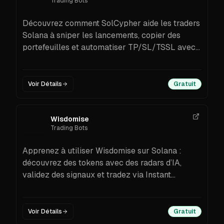
Trading Bots
Découvrez comment SolCypher aide les traders
Solana à sniper les lancements, copier des
portefeuilles et automatiser TP/SL/TSSL avec
une découverte de tokens assistée par IA.
Fonctionnalités, frais, étapes de configuration et
FAQ.
Voir Détails
Gratuit
Wisdomise
Trading Bots
Apprenez à utiliser Wisdomise sur Solana :
découvrez des tokens avec des radars d’IA,
validez des signaux et tradez via Instant
Buy/Sell ou Auto Trader avec multi-TP/SL.
Fonctionne avec Phantom/Solflare et prend en
charge les alertes, la découverte via Trenches
Voir Détails
Gratuit
et l’exécution non dépositaire.