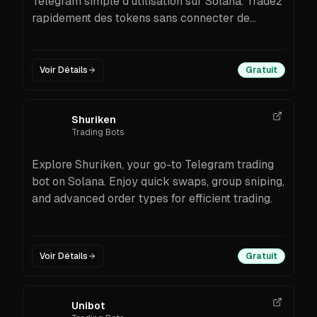
Telegram simple d’utilisation sur Solana. Tradez
rapidement des tokens sans connecter de
portefeuille et suivez vos profits en toute
simplicité.
Voir Détails
Gratuit
Shuriken
Trading Bots
Explore Shuriken, your go-to Telegram trading
bot on Solana. Enjoy quick swaps, group sniping,
and advanced order types for efficient trading.
Voir Détails
Gratuit
Unibot