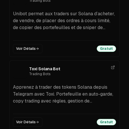
Trading Bots
Unibot permet aux traders sur Solana d’acheter,
de vendre, de placer des ordres à cours limité,
de copier des portefeuilles et de sniper de
nouveaux lancements depuis Telegram ou le
terminal Unibot X. Voir les frais, la prise en
charge des paires en SOL, les scanners, les
Voir Détails
Gratuit
récompenses et un guide d’installation pour
débutants.
Toxi Solana Bot
Trading Bots
Apprenez à trader des tokens Solana depuis
Telegram avec Toxi. Portefeuille en auto-garde,
copy trading avec règles, gestion de
portefeuille, slippage et frais de priorité
ajustables, frais transparents de 1 % avec
cashback de parrainage, plus une API de trading
Voir Détails
Gratuit
pour l’automatisation.