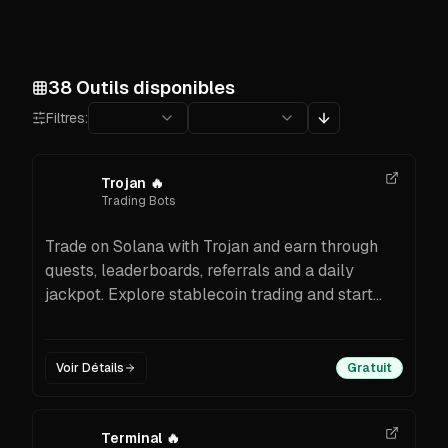
38
Outils disponibles
Filtres:
Trojan
🔥
Trading Bots
Trade on Solana with Trojan and earn through
quests, leaderboards, referrals and a daily
jackpot. Explore stablecoin trading and start
now with Trojan. Join and trade today.
Voir Détails
Gratuit
Terminal
🔥