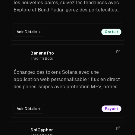
les nouvelles paires, suivez les tendances avec
Explore et Bond Radar, gérez des portefeuilles
et configurez des alertes Telegram ou e-mail.
Connectez-vous et commencez maintenant.
Voir Détails
Gratuit
Banana Pro
Trading Bots
Échangez des tokens Solana avec une
application web personnalisable : flux en direct
des paires, snipes avec protection MEV, ordres à
cours limité, copy trading et gestion multi-
portefeuilles.
Voir Détails
Payant
SolCypher