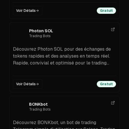
de copy trading depuis des sources
sélectionnées. Découvrez ses fonctionnalités,
Voir Détails
Gratuit
les étapes de configuration et des conseils de
sécurité pour les débutants comme pour les
traders actifs.
Photon SOL
Trading Bots
Découvrez Photon SOL pour des échanges de
tokens rapides et des analyses en temps réel.
Rapide, convivial et optimisé pour le trading
mobile sur Solana.
Voir Détails
Gratuit
BONKbot
Trading Bots
Découvrez BONKbot, un bot de trading