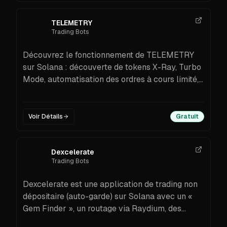
TELEMETRY
Trading Bots
Découvrez le fonctionnement de TELEMETRY
sur Solana : découverte de tokens X-Ray, Turbo
Mode, automatisation des ordres à cours limité,
suivi de wallets, sécurité non-custodial,
cashback/referrals en SOL — plus des étapes
simples pour commencer.
Voir Détails
Gratuit
Dexcelerate
Trading Bots
Dexcelerate est une application de trading non
dépositaire (auto-garde) sur Solana avec un «
Gem Finder », un routage via Raydium, des
déclencheurs basés sur des règles et une option