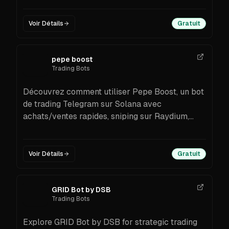
Voir Détails
Gratuit
pepe boost
Trading Bots
Découvrez comment utiliser Pepe Boost, un bot
de trading Telegram sur Solana avec
achats/ventes rapides, sniping sur Raydium,
copy trading, ordres à cours limité, suivi du PnL
et contrôles de sécurité. Étapes d’installation,
fonctionnalités et conseils.
Voir Détails
Gratuit
GRID Bot by DSB
Trading Bots
Explore GRID Bot by DSB for strategic trading