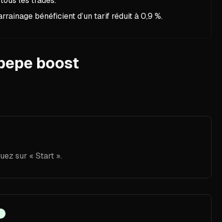
tous les trades.
arrainage bénéficient d’un tarif réduit à 0,9 %.
pepe boost
ez sur « Start ».
y