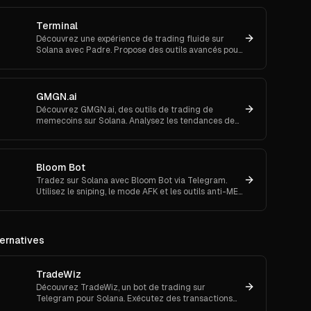
Terminal
Découvrez une expérience de trading fluide sur
Solana avec Padre. Propose des outils avancés pour
les ordres au marché et le suivi de portefeuille.
GMGN.ai
Découvrez GMGN.ai, des outils de trading de
memecoins sur Solana. Analysez les tendances de
marché, les flux de smart money et exécutez des
swaps inter-chaînes.
Bloom Bot
Tradez sur Solana avec Bloom Bot via Telegram.
Utilisez le sniping, le mode AFK et les outils anti-MEV
pour automatiser et sécuriser vos transactions
crypto.
ernatives
TradeWiz
Découvrez TradeWiz, un bot de trading sur
Telegram pour Solana. Exécutez des transactions
rapides et copiez les meilleurs traders.