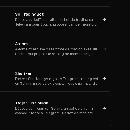
SolTradingBot
Découvrez SolTradingBot : le bot de trading sur
Telegram pour Solana, proposant sniper monitor,
ordres à cours limité, DCA, copy trading et exécution
multi-DEX.
Axiom
Axiom Pro est une plateforme de trading axée sur
Solana, qui propose le sniping de memecoins, le
trading spot et futures.
Shuriken
Explore Shuriken, your go-to Telegram trading bot
on Solana. Enjoy quick swaps, group sniping, and
advanced order types for efficient trading.
Trojan On Solana
Découvrez Trojan sur Solana, un bot de trading
avancé intégré à Telegram. Tradez de manière
efficace grâce à des fonctionnalités avancées.