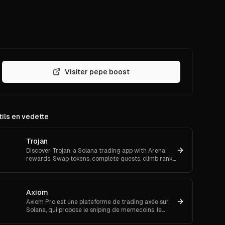
Visiter pepe boost
ils en vedette
Trojan
Discover Trojan, a Solana trading app with Arena
rewards. Swap tokens, complete quests, climb ranks,
t
and enter daily jackpots. Explore Trojan now and
start earn
Axiom
Axiom Pro est une plateforme de trading axée sur
Solana, qui propose le sniping de memecoins, le
trading spot et futures.