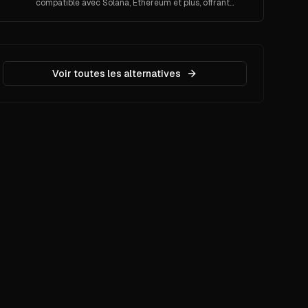
compatible avec Solana, Ethereum et plus, offrant
des fonctions DeFi avancées et une sécurité
renforcée.
Voir toutes les alternatives