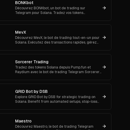
BONKbot
Découvrez BONKbot, un bot de trading sur
Telegram pour Solana. Tradez vos tokens
rapidement sans connecter de wallet et suivez vos
profits en toute simplicité.
MevX
Découvrez MevX, le bot de trading tout-en-un pour
Solana. Exécutez des transactions rapides, gérez
plusieurs portefeuilles et de fonctionnalités multi-
chaînes.
Sorcerer Trading
Tradez des tokens Solana depuis Pump.fun et
Raydium avec le bot de trading Telegram Sorcerer
+ l’extension Chrome. Essayez-le maintenant!
GRID Bot by DSB
Explore GRID Bot by DSB for strategic trading on
Solana. Benefit from automated setups, stop-loss
protection, and scalable trade management.
Maestro
Découvrez Maestro, le bot de trading Telegram