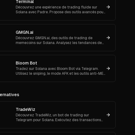
Terminal
Découvrez une expérience de trading fluide sur
Solana avec Padre. Propose des outils avancés pour
les ordres au marché et le suivi de portefeuille.
GMGN.ai
Découvrez GMGN.ai, des outils de trading de
memecoins sur Solana. Analysez les tendances de
marché, les flux de smart money et exécutez des
swaps inter-chaînes.
Bloom Bot
Tradez sur Solana avec Bloom Bot via Telegram.
Utilisez le sniping, le mode AFK et les outils anti-MEV
pour automatiser et sécuriser vos transactions
crypto.
ernatives
TradeWiz
Découvrez TradeWiz, un bot de trading sur
Telegram pour Solana. Exécutez des transactions
rapides et copiez les meilleurs traders.