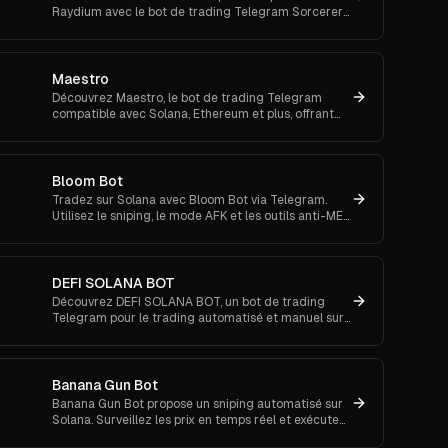
Raydium avec le bot de trading Telegram Sorcerer
+ l’extension Chrome. Essayez-le maintenant!
Maestro
Découvrez Maestro, le bot de trading Telegram
compatible avec Solana, Ethereum et plus, offrant
des fonctions DeFi avancées et une sécurité
renforcée.
Bloom Bot
Tradez sur Solana avec Bloom Bot via Telegram.
Utilisez le sniping, le mode AFK et les outils anti-MEV
pour automatiser et sécuriser vos transactions
crypto.
DEFI SOLANA BOT
Découvrez DEFI SOLANA BOT, un bot de trading
Telegram pour le trading automatisé et manuel sur
Solana. Prenez l’avantage avec des fonctions de
sniping.
Banana Gun Bot
Banana Gun Bot propose un sniping automatisé sur
Solana. Surveillez les prix en temps réel et exécutez
vos trades.