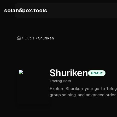
Skip to main content
solanabox.tools
Outils
Shuriken
Accueil
Shuriken
Gratuit
Trading Bots
Explore Shuriken, your go-to Teleg
group sniping, and advanced order t