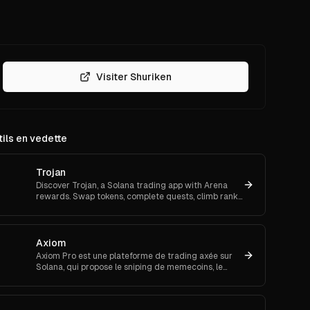
Visiter Shuriken
ils en vedette
Trojan
Discover Trojan, a Solana trading app with Arena
rewards. Swap tokens, complete quests, climb ranks,
and enter daily jackpots. Explore Trojan now and
start earn
Axiom
Axiom Pro est une plateforme de trading axée sur
Solana, qui propose le sniping de memecoins, le
trading spot et futures.