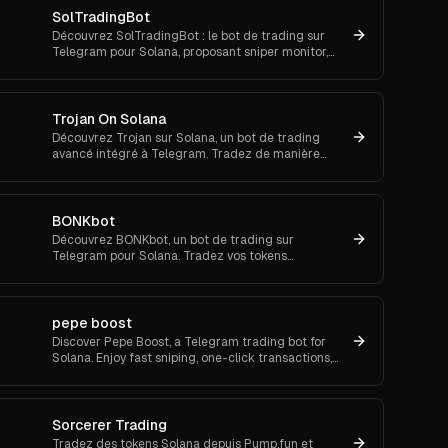
SolTradingBot
Découvrez SolTradingBot : le bot de trading sur
Telegram pour Solana, proposant sniper monitor,
ordres à cours limité, DCA, copy trading et exécution
multi-DEX.
Trojan On Solana
Découvrez Trojan sur Solana, un bot de trading
avancé intégré à Telegram. Tradez de manière
efficace grâce à des fonctionnalités avancées.
BONKbot
Découvrez BONKbot, un bot de trading sur
Telegram pour Solana. Tradez vos tokens
rapidement sans connecter de wallet et suivez vos
profits en toute simplicité.
pepe boost
Discover Pepe Boost, a Telegram trading bot for
Solana. Enjoy fast sniping, one-click transactions,
and anti-front-running features for seamless
trading.
Sorcerer Trading
Tradez des tokens Solana depuis Pump.fun et