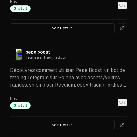
Prix
2
Gratuit
Voir Détails
pepe boost
Telegram Trading Bots
Découvrez comment utiliser Pepe Boost, un bot de
trading Telegram sur Solana avec achats/ventes
rapides, sniping sur Raydium, copy trading, ordres à
cours limité, suivi du PnL et contrôles de sécurité.
Prix
Étapes d’installation, fonctionnalités et conseils.
2
Gratuit
Voir Détails