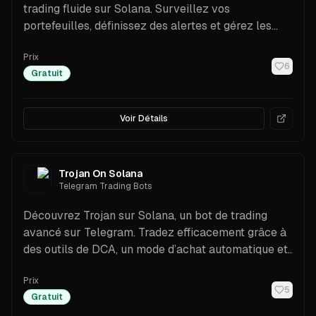
trading fluide sur Solana. Surveillez vos
portefeuilles, définissez des alertes et gérez les
risques grâce à des outils avancés et à des
Prix
analyses de marché.
6
Gratuit
Voir Détails
Trojan On Solana
Telegram Trading Bots
Découvrez Trojan sur Solana, un bot de trading
avancé sur Telegram. Tradez efficacement grâce à
des outils de DCA, un mode d’achat automatique et
des prises de profit à plusieurs niveaux.
Prix
5
Gratuit