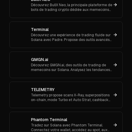
Découvrez BullX Neo, la principale plateforme de
bots de trading crypto dédiée aux memecoins
sur la blockchain Solana.
Terminal
Découvrez une expérience de trading fluide sur
Solana avec Padre. Propose des outils avancés
pour les ordres au marché et le suivi de
portefeuille.
GMGN.ai
Découvrez GMGN.ai, des outils de trading de
memecoins sur Solana. Analysez les tendances
de marché, les flux de smart money et exécutez
des swaps inter-chaînes.
TELEMETRY
Telemetry propose scans X-Ray, superpositions
on-chain, mode Turbo et Auto Strat, cashback
en SOL et 30 % de parrainage. Connectez-vous
via Telegram.
Phantom Terminal
Tradez sur Solana avec Phantom Terminal.
Connectez votre wallet, accédez au spot, aux