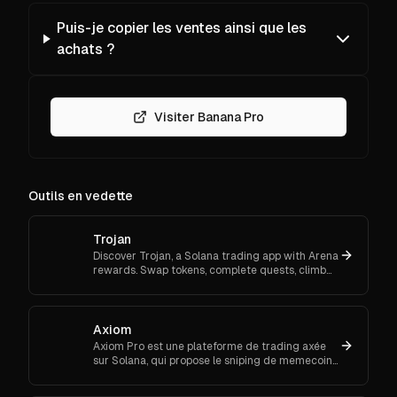
Puis-je copier les ventes ainsi que les
achats ?
Visiter Banana Pro
Outils en vedette
Trojan
Discover Trojan, a Solana trading app with Arena
rewards. Swap tokens, complete quests, climb
ranks, and enter daily jackpots. Explore Trojan
now and start earn
Axiom
Axiom Pro est une plateforme de trading axée
sur Solana, qui propose le sniping de memecoins,
le trading spot et futures.