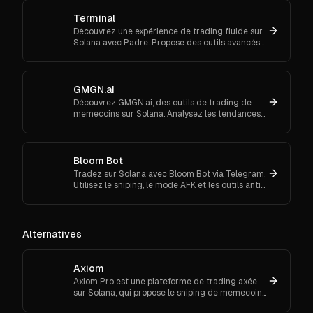
Terminal
Découvrez une expérience de trading fluide sur
Solana avec Padre. Propose des outils avancés
pour les ordres au marché et le suivi de
portefeuille.
GMGN.ai
Découvrez GMGN.ai, des outils de trading de
memecoins sur Solana. Analysez les tendances
de marché, les flux de smart money et exécutez
des swaps inter-chaînes.
Bloom Bot
Tradez sur Solana avec Bloom Bot via Telegram.
Utilisez le sniping, le mode AFK et les outils anti-
MEV pour automatiser et sécuriser vos
transactions crypto.
Alternatives
Axiom
Axiom Pro est une plateforme de trading axée
sur Solana, qui propose le sniping de memecoins,
le trading spot et futures.