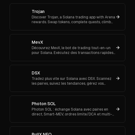
Trojan
Discover Trojan, a Solana trading app with Arena
rewards. Swap tokens, complete quests, climb
ranks, and enter daily jackpots. Explore Trojan
now and start earn
MevX
Découvrez MevX, le bot de trading tout-en-un
pour Solana. Exécutez des transactions rapides,
gérez plusieurs portefeuilles et de
fonctionnalités multi-chaînes.
DSX
Tradez plus vite sur Solana avec DSX. Scannez
les paires, suivez les tendances, gérez vos
wallets et recevez des alertes Telegram/email.
Connectez-vous.
Photon SOL
Photon SOL : échange Solana avec paires en
direct, Smart-MEV, ordres limite/DCA et multi-
wallet. Frais, fonctionnalités et conseils inclus.
BullX NEO