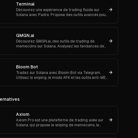
Terminal
Découvrez une expérience de trading fluide sur
Solana avec Padre. Propose des outils avancés pour
les ordres au marché et le suivi de portefeuille.
GMGN.ai
Découvrez GMGN.ai, des outils de trading de
memecoins sur Solana. Analysez les tendances de
marché, les flux de smart money et exécutez des
swaps inter-chaînes.
Bloom Bot
Tradez sur Solana avec Bloom Bot via Telegram.
Utilisez le sniping, le mode AFK et les outils anti-MEV
pour automatiser et sécuriser vos transactions
crypto.
ernatives
Axiom
Axiom Pro est une plateforme de trading axée sur
Solana, qui propose le sniping de memecoins, le
trading spot et futures.