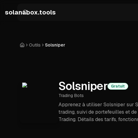
Skip to main content
solanabox.tools
Outils
Solsniper
Accueil
Solsniper
Gratuit
Trading Bots
Apprenez à utiliser Solsniper sur 
trading, suivi de portefeuilles et 
Trading. Détails des tarifs, fonctio