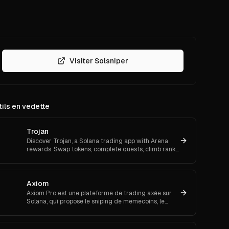
Visiter Solsniper
ils en vedette
Trojan
Discover Trojan, a Solana trading app with Arena
rewards. Swap tokens, complete quests, climb ranks,
t
and enter daily jackpots. Explore Trojan now and
start earn
Axiom
Axiom Pro est une plateforme de trading axée sur
Solana, qui propose le sniping de memecoins, le
trading spot et futures.