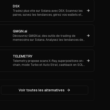
DSX
Tradez plus vite sur Solana avec DSX. Scannez les
paires, suivez les tendances, gérez vos wallets et
recevez des alertes Telegram/email. Connectez-
vous.
GMGN.ai
Découvrez GMGN.ai, des outils de trading de
memecoins sur Solana. Analysez les tendances de
marché, les flux de smart money et exécutez des
swaps inter-chaînes.
TELEMETRY
Telemetry propose scans X-Ray, superpositions on-
chain, mode Turbo et Auto Strat, cashback en SOL
et 30 % de parrainage. Connectez-vous via
Telegram.
Voir toutes les alternatives