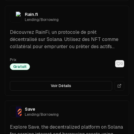
Rain.fi
Lending/Borrowing
Découvrez RainFi, un protocole de prêt
décentralisé sur Solana. Utilisez des NFT comme
collatéral pour emprunter ou prêter des actifs
numériques et gagnez des intérêts en toute
Prix
simplicité.
0
Gratuit
Voir Détails
Save
Lending/Borrowing
Explore Save, the decentralized platform on Solana