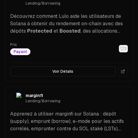
Lending/Borrowing
Découvrez comment Lulo aide les utilisateurs de
Solana à obtenir du rendement on-chain avec des
dépôts
Protected
et
Boosted
, des allocations
Custom
, des risques transparents et une API
Prix
adaptée aux développeurs. Les actifs pris en
3
Payant
charge incluent les principales stablecoins et
SOL/LST (jetons de staking liquide).
Voir Détails
marginfi
Lending/Borrowing
Apprenez à utiliser marginfi sur Solana : dépôt
(supply), emprunt (borrow), e-mode pour les actifs
corrélés, emprunter contre du SOL staké (LSTs),
règles de liquidation, accès PWA et SDK pour les