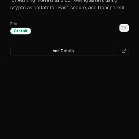
for earning interest and borrowing assets using
crypto as collateral. Fast, secure, and transparent.
Prix
0
Gratuit
Voir Détails