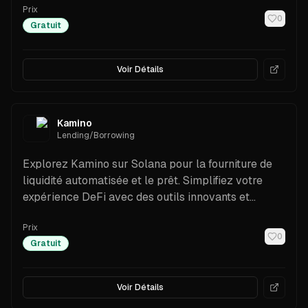
Prix
builders.
0
Gratuit
Voir Détails
Kamino
Lending/Borrowing
Explorez Kamino sur Solana pour la fourniture de
liquidité automatisée et le prêt. Simplifiez votre
expérience DeFi avec des outils innovants et
gagnez des récompenses en toute simplicité.
Prix
0
Gratuit
Voir Détails