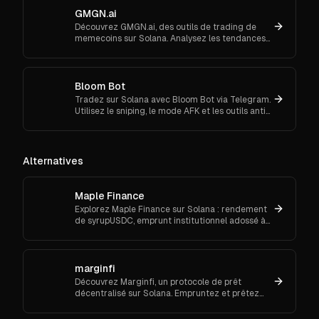
GMGN.ai
Découvrez GMGN.ai, des outils de trading de
memecoins sur Solana. Analysez les tendances
de marché, les flux de smart money et exécutez
des swaps inter-chaînes.
Bloom Bot
Tradez sur Solana avec Bloom Bot via Telegram.
Utilisez le sniping, le mode AFK et les outils anti-
MEV pour automatiser et sécuriser vos
transactions crypto.
Alternatives
Maple Finance
Explorez Maple Finance sur Solana : rendement
de syrupUSDC, emprunt institutionnel adossé à
mSOL, cross-chain via CCIP, intégrations
Kamino/Orca.
marginfi
Découvrez Marginfi, un protocole de prêt
décentralisé sur Solana. Empruntez et prêtez
des actifs numériques en toute sécurité.