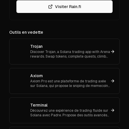
Visiter Rain.fi
Outils en vedette
Trojan
Discover Trojan, a Solana trading app with Arena
rewards. Swap tokens, complete quests, climb
ranks, and enter daily jackpots. Explore Trojan
now and start earn
Axiom
Axiom Pro est une plateforme de trading axée
sur Solana, qui propose le sniping de memecoins,
le trading spot et futures.
Terminal
Découvrez une expérience de trading fluide sur
Solana avec Padre. Propose des outils avancés
pour les ordres au marché et le suivi de
portefeuille.