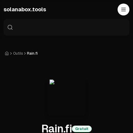
Skip to main content
solanabox.tools
Outils
Rain.fi
Accueil
Rain.fi
Gratuit