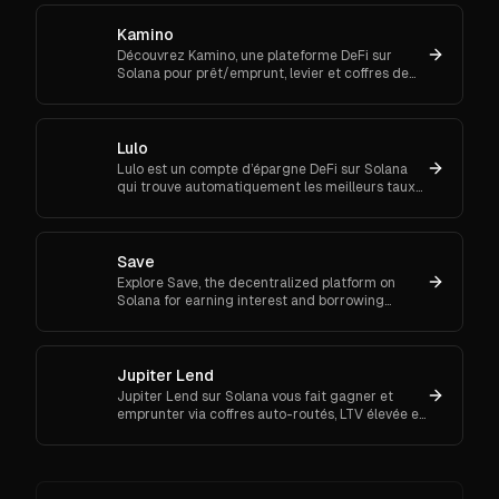
Kamino
Découvrez Kamino, une plateforme DeFi sur
Solana pour prêt/emprunt, levier et coffres de
liquidité automatisés. Fonctionnalités, coûts,
liquidations & démarrage
Lulo
Lulo est un compte d’épargne DeFi sur Solana
qui trouve automatiquement les meilleurs taux
de prêt. Maximisez vos intérêts sans effort
manuel.
Save
Explore Save, the decentralized platform on
Solana for earning interest and borrowing
assets using crypto as collateral. Fast, secure,
and transparent.
Jupiter Lend
Jupiter Lend sur Solana vous fait gagner et
emprunter via coffres auto-routés, LTV élevée et
boucles de levier. Explorez 40+ coffres incitatifs.
Lancez-vous.