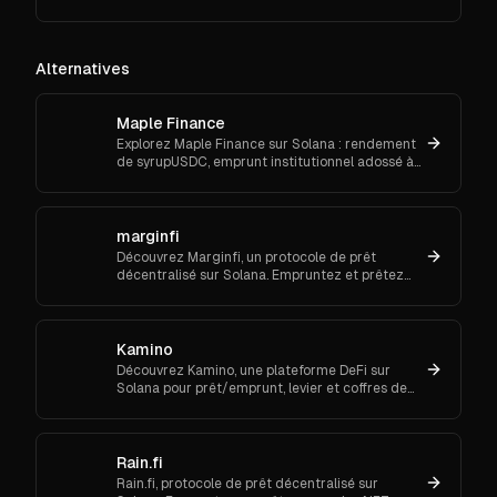
MEV pour automatiser et sécuriser vos
transactions crypto.
Alternatives
Maple Finance
Explorez Maple Finance sur Solana : rendement
de syrupUSDC, emprunt institutionnel adossé à
mSOL, cross-chain via CCIP, intégrations
Kamino/Orca.
marginfi
Découvrez Marginfi, un protocole de prêt
décentralisé sur Solana. Empruntez et prêtez
des actifs numériques en toute sécurité.
Kamino
Découvrez Kamino, une plateforme DeFi sur
Solana pour prêt/emprunt, levier et coffres de
liquidité automatisés. Fonctionnalités, coûts,
liquidations & démarrage
Rain.fi
Rain.fi, protocole de prêt décentralisé sur