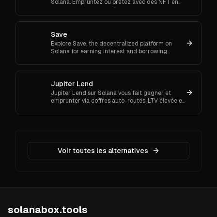
Solana. Empruntez ou prêtez avec des NFT en
collatéral et gagnez des intérêts en toute
simplicité. Essayez-le.
Save
Explore Save, the decentralized platform on
Solana for earning interest and borrowing
assets using crypto as collateral. Fast, secure,
and transparent.
Jupiter Lend
Jupiter Lend sur Solana vous fait gagner et
emprunter via coffres auto-routés, LTV élevée et
boucles de levier. Explorez 40+ coffres incitatifs.
Lancez-vous.
Voir toutes les alternatives
solanabox.tools