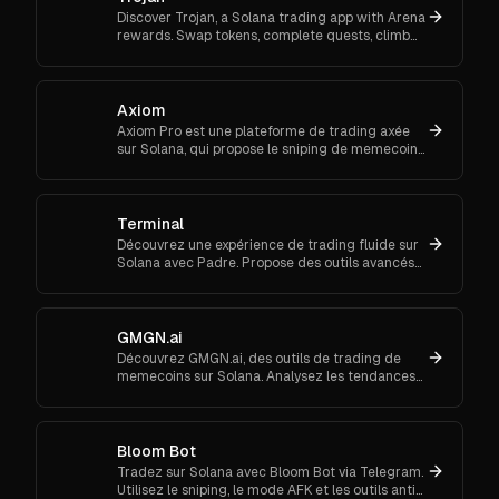
Discover Trojan, a Solana trading app with Arena
rewards. Swap tokens, complete quests, climb
ranks, and enter daily jackpots. Explore Trojan
now and start earn
Axiom
Axiom Pro est une plateforme de trading axée
sur Solana, qui propose le sniping de memecoins,
le trading spot et futures.
Terminal
Découvrez une expérience de trading fluide sur
Solana avec Padre. Propose des outils avancés
pour les ordres au marché et le suivi de
portefeuille.
GMGN.ai
Découvrez GMGN.ai, des outils de trading de
memecoins sur Solana. Analysez les tendances
de marché, les flux de smart money et exécutez
des swaps inter-chaînes.
Bloom Bot
Tradez sur Solana avec Bloom Bot via Telegram.
Utilisez le sniping, le mode AFK et les outils anti-