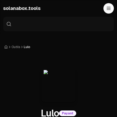
Skip to main content
solanabox.tools
Outils
Lulo
Accueil
Lulo
Payant