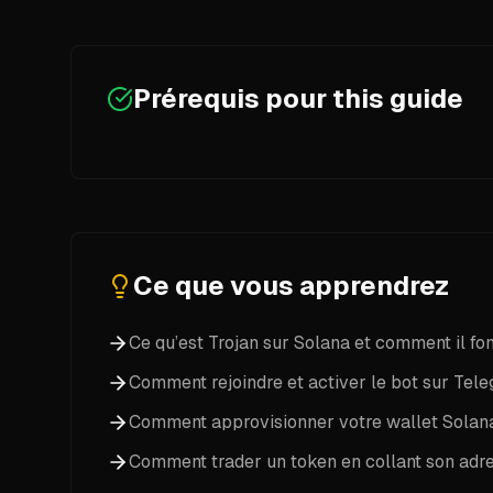
Prérequis pour
this guide
Prérequis requis :
All prerequisites are marked with checkmarks f
Aucun. Il vous suffit d’avoir l’application Tel
Ce que vous apprendrez
Ce qu’est Trojan sur Solana et comment il fo
Comment rejoindre et activer le bot sur Tel
Comment approvisionner votre wallet Solana
Comment trader un token en collant son adr