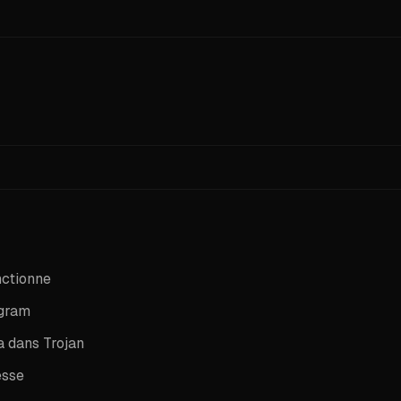
or easy scanning.
egram et un peu de SOL pour commencer.
nctionne
egram
 dans Trojan
esse