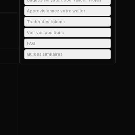
Cliquez sur /start pour lancer Trojan
Guides similaires
Approvisionnez votre wallet
Trader des tokens
Voir vos positions
FAQ
Guides similaires
This table of contents is keyboard navigable. Us