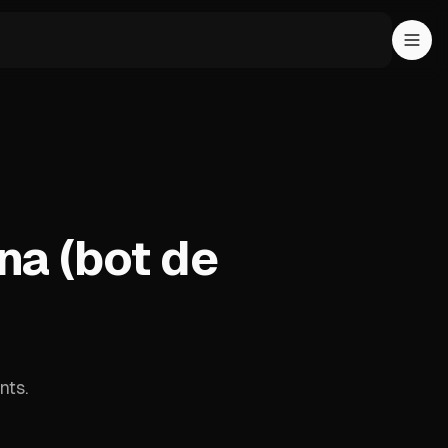
na (bot de
nts.