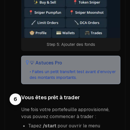
Step 5: Ajouter des fonds
💡
Astuces Pro
•
Faites un petit transfert test avant d’envoyer
des montants importants.
Vous êtes prêt à trader
6
Une fois votre portefeuille approvisionné,
vous pouvez commencer à trader :
Tapez
/start
pour ouvrir le menu