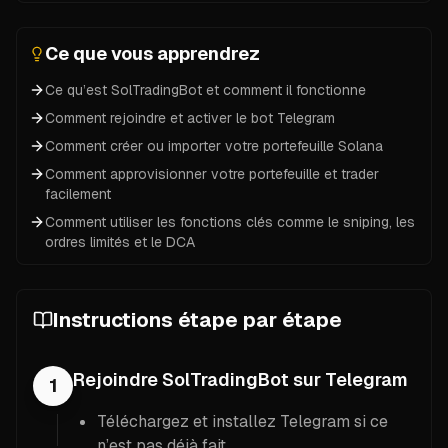
Prérequis requis :
All prerequisites are marked with checkmarks for easy s
Un compte Telegram
Quelques minutes pour la configuration
Ce que vous apprendrez
Ce qu’est SolTradingBot et comment il fonctionne
Comment rejoindre et activer le bot Telegram
Comment créer ou importer votre portefeuille Solana
Comment approvisionner votre portefeuille et trader
facilement
Comment utiliser les fonctions clés comme le sniping, les
ordres limités et le DCA
Instructions étape par étape
Rejoindre SolTradingBot sur Telegram
1
Téléchargez et installez Telegram si ce
n’est pas déjà fait