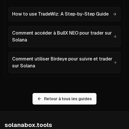
How to use TradeWiz: A Step-by-Step Guide
Comment accéder à BullX NEO pour trader sur
Solana
Comment utiliser Birdeye pour suivre et trader
sur Solana
Retour à tous les guides
Cette table des matières vous permet de naviguer vers dif
Table
Aperçu
des
Prérequis
matières
solanabox.tools
Ce que vous apprendrez