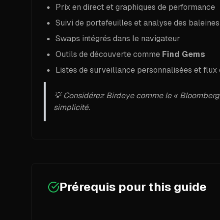
Prix en direct et graphiques de performance
Suivi de portefeuilles et analyse des baleines
Swaps intégrés dans le navigateur
Outils de découverte comme
Find Gems
Listes de surveillance personnalisées et flu
💡 Considérez Birdeye comme le « Bloomberg Te
simplicité.
Prérequis pour
this guide
Prérequis requis :
All prerequisites are marked with checkmarks f