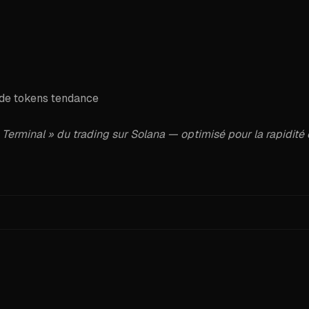
x de tokens tendance
rminal » du trading sur Solana — optimisé pour la rapidité e
or easy scanning.