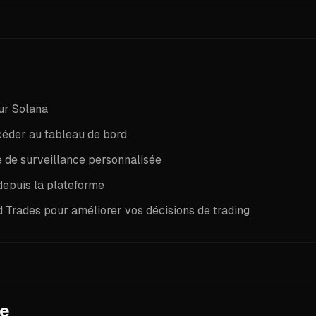
 ou Solflare)
sur Solana
céder au tableau de bord
e de surveillance personnalisée
epuis la plateforme
d Trades pour améliorer vos décisions de trading
pe