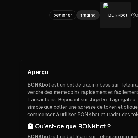
beginner
trading
BONKbot
3
Aperçu
BONKbot
est un bot de trading basé sur Telegr
vendre des memecoins rapidement et facilement,
transactions. Reposant sur
Jupiter
, l’agrégateu
simple que coller une adresse de token et cliqu
commencer à utiliser BONKbot et trader des to
🤖 Qu’est-ce que BONKbot ?
BONKbot
est un bot léger sur Telegram qui simp