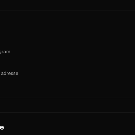
e (ex. : Phantom) pour approvisionner votre portefeuille BON
egram
 adresse
pe