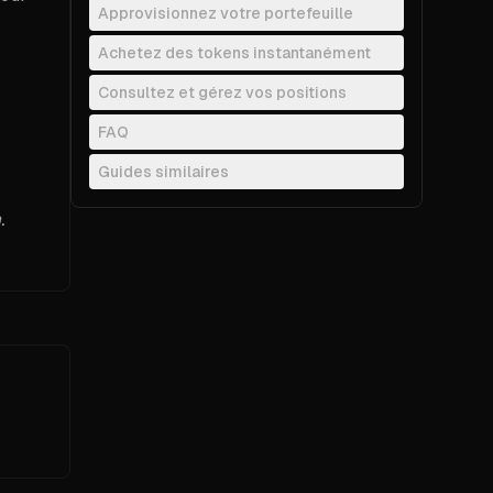
Approvisionnez votre portefeuille
Achetez des tokens instantanément
Consultez et gérez vos positions
FAQ
Guides similaires
This table of contents is keyboard navigable. Us
.