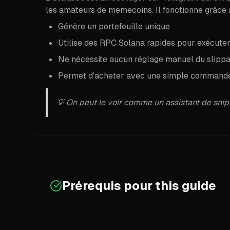
les amateurs de memecoins. Il fonctionne grâce à 
Génère un portefeuille unique
Utilise des RPC Solana rapides pour exécuter
Ne nécessite aucun réglage manuel du slippag
Permet d’acheter avec une simple commande 
💡 On peut le voir comme un assistant de snip
Prérequis pour
this guide
Prérequis requis :
All prerequisites are marked with checkmarks f
Un compte Telegram