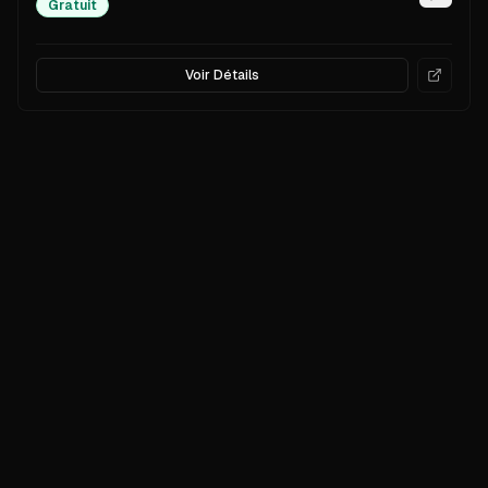
Gratuit
Voir Détails