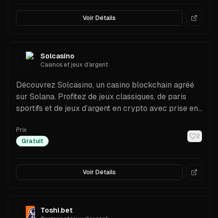
Voir Détails
Solcasino
Casinos et jeux d’argent
Découvrez Solcasino, un casino blockchain agréé
sur Solana. Profitez de jeux classiques, de paris
sportifs et de jeux d’argent en crypto avec prise en
charge multichaîne et bonus.
Prix
2
Gratuit
Voir Détails
Toshi.bet