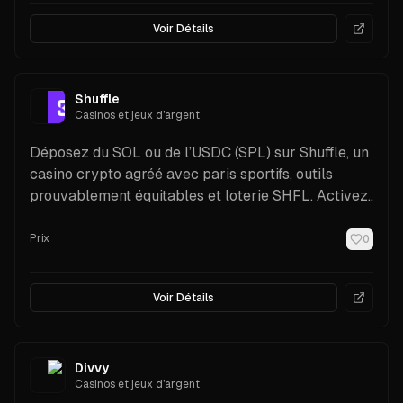
Voir Détails
Shuffle
Casinos et jeux d’argent
Déposez du SOL ou de l’USDC (SPL) sur Shuffle, un
casino crypto agréé avec paris sportifs, outils
prouvablement équitables et loterie SHFL. Activez
la 2FA, approvisionnez via Solana et jouez de
manière responsable.
Prix
0
Voir Détails
Divvy
Casinos et jeux d’argent