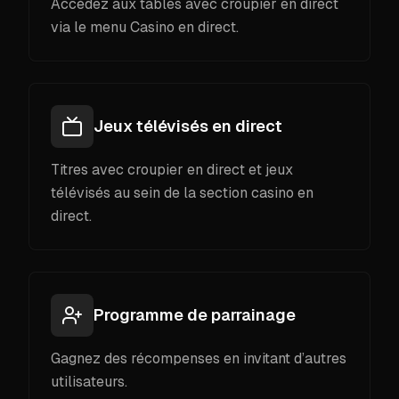
Accédez aux tables avec croupier en direct
via le menu Casino en direct.
Jeux télévisés en direct
Titres avec croupier en direct et jeux
télévisés au sein de la section casino en
direct.
Programme de parrainage
Gagnez des récompenses en invitant d’autres
utilisateurs.