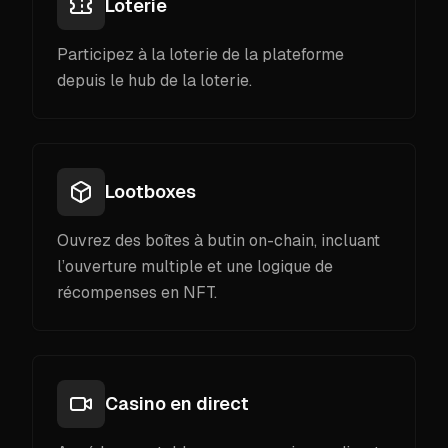
Loterie
Participez à la loterie de la plateforme
depuis le hub de la loterie.
Lootboxes
Ouvrez des boîtes à butin on-chain, incluant
l’ouverture multiple et une logique de
récompenses en NFT.
Casino en direct