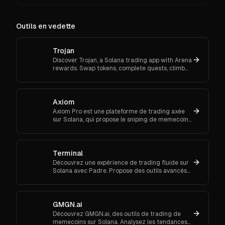
Outils en vedette
Trojan
Discover Trojan, a Solana trading app with Arena
rewards. Swap tokens, complete quests, climb
ranks, and enter daily jackpots. Explore Trojan
now and start earn
Axiom
Axiom Pro est une plateforme de trading axée
sur Solana, qui propose le sniping de memecoins,
le trading spot et futures.
Terminal
Découvrez une expérience de trading fluide sur
Solana avec Padre. Propose des outils avancés
pour les ordres au marché et le suivi de
portefeuille.
GMGN.ai
Découvrez GMGN.ai, des outils de trading de
memecoins sur Solana. Analysez les tendances