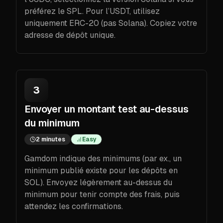
préférez le SPL. Pour l’USDT, utilisez
uniquement ERC-20 (pas Solana). Copiez votre
adresse de dépôt unique.
3
Envoyer un montant test au-dessus
du minimum
2 minutes
Easy
Gamdom indique des minimums (par ex., un
minimum publié existe pour les dépôts en
SOL). Envoyez légèrement au-dessus du
minimum pour tenir compte des frais, puis
attendez les confirmations.