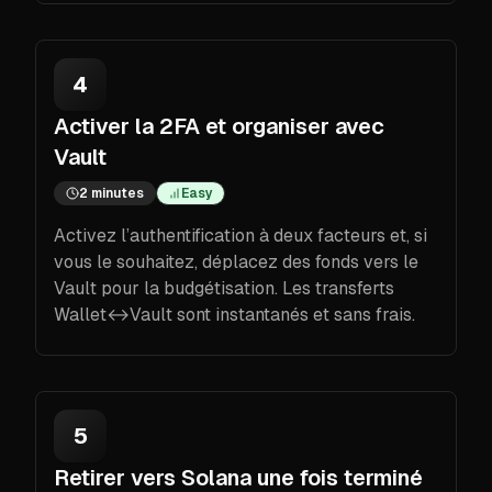
4
Activer la 2FA et organiser avec
Vault
2 minutes
Easy
Activez l’authentification à deux facteurs et, si
vous le souhaitez, déplacez des fonds vers le
Vault pour la budgétisation. Les transferts
Wallet↔Vault sont instantanés et sans frais.
5
Retirer vers Solana une fois terminé