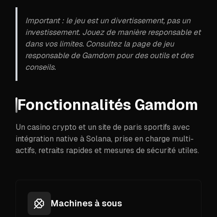
Important : le jeu est un divertissement, pas un
investissement. Jouez de manière responsable et
dans vos limites. Consultez la page de jeu
responsable de Gamdom pour des outils et des
conseils.
Fonctionnalités Gamdom
Un casino crypto et un site de paris sportifs avec
intégration native à Solana, prise en charge multi-
actifs, retraits rapides et mesures de sécurité utiles.
Machines à sous