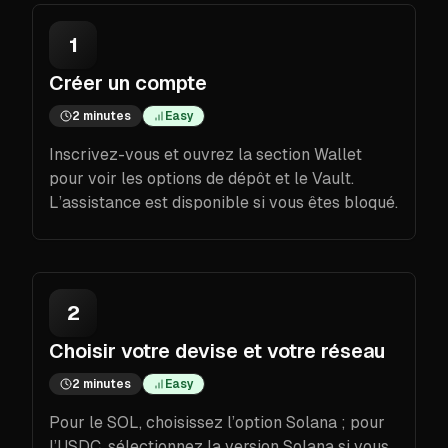
1
Créer un compte
2 minutes
Easy
Inscrivez-vous et ouvrez la section Wallet
pour voir les options de dépôt et le Vault.
L’assistance est disponible si vous êtes bloqué.
2
Choisir votre devise et votre réseau
2 minutes
Easy
Pour le SOL, choisissez l’option Solana ; pour
l’USDC, sélectionnez la version Solana si vous