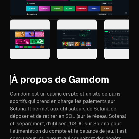
À propos de
Gamdom
Gamdom est un casino crypto et un site de paris
sportifs qui prend en charge les paiements sur
Solana. Il permet aux utilisateurs de Solana de
déposer et de retirer en SOL (sur le réseau Solana)
et, séparément, d’utiliser l’USDC sur Solana pour
l’alimentation du compte et la balance de jeu. Il est
conçu pour les joueurs qui souhaitent des dépôts