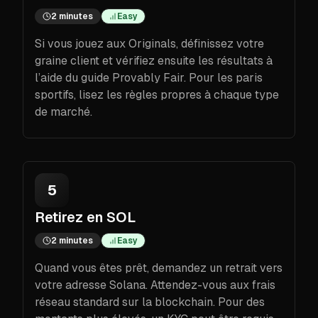
2 minutes
Easy
Si vous jouez aux Originals, définissez votre
graine client et vérifiez ensuite les résultats à
l’aide du guide Provably Fair. Pour les paris
sportifs, lisez les règles propres à chaque type
de marché.
5
Retirez en SOL
2 minutes
Easy
Quand vous êtes prêt, demandez un retrait vers
votre adresse Solana. Attendez-vous aux frais
réseau standard sur la blockchain. Pour des