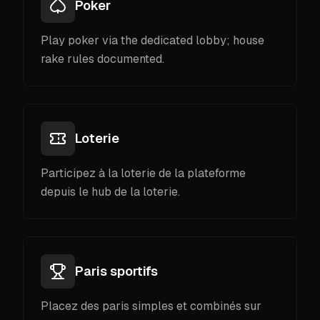
Poker
Play poker via the dedicated lobby; house
rake rules documented.
Loterie
Participez à la loterie de la plateforme
depuis le hub de la loterie.
Paris sportifs
Placez des paris simples et combinés sur