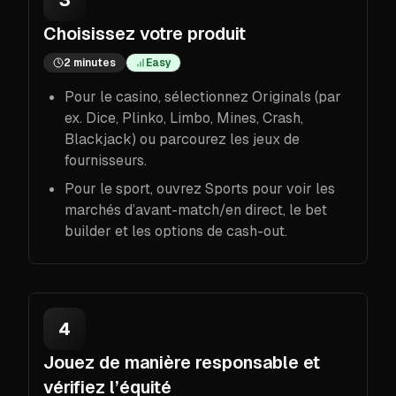
Choisissez votre produit
2 minutes
Easy
Pour le casino, sélectionnez Originals (par
ex. Dice, Plinko, Limbo, Mines, Crash,
Blackjack) ou parcourez les jeux de
fournisseurs.
Pour le sport, ouvrez Sports pour voir les
marchés d’avant-match/en direct, le bet
builder et les options de cash-out.
4
Jouez de manière responsable et
vérifiez l’équité