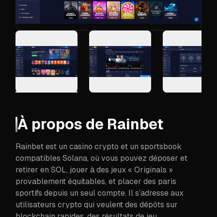
À propos de
Rainbet
Rainbet est un casino crypto et un sportsbook
compatibles Solana, où vous pouvez déposer et
retirer en SOL, jouer à des jeux « Originals »
provablement équitables, et placer des paris
sportifs depuis un seul compte. Il s’adresse aux
utilisateurs crypto qui veulent des dépôts sur
blockchain rapides, des résultats de jeu