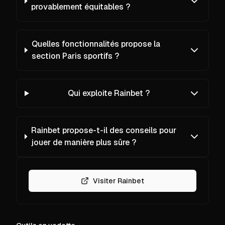
provablement équitables ?
Quelles fonctionnalités propose la
section Paris sportifs ?
Qui exploite Rainbet ?
Rainbet propose-t-il des conseils pour
jouer de manière plus sûre ?
Visiter Rainbet