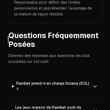
Responsable pour définir des limites
personnelles et appréhender l’avantage de
la maison de façon réaliste.
Questions Fréquemment
Posées
Obtenez des réponses aux questions les plus
courantes sur cet outil
Rainbet prend-il en charge Solana (SOL)
?
Les jeux maison de Rainbet sont-ils