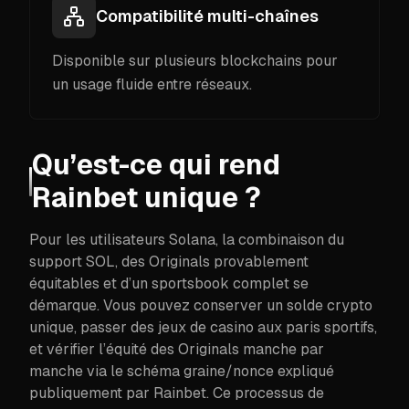
Compatibilité multi-chaînes
Disponible sur plusieurs blockchains pour
un usage fluide entre réseaux.
Qu’est-ce qui rend
Rainbet unique ?
Pour les utilisateurs Solana, la combinaison du
support SOL, des Originals provablement
équitables et d’un sportsbook complet se
démarque. Vous pouvez conserver un solde crypto
unique, passer des jeux de casino aux paris sportifs,
et vérifier l’équité des Originals manche par
manche via le schéma graine/nonce expliqué
publiquement par Rainbet. Ce processus de