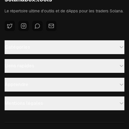
Le répertoire ultime d'outils et de dApps pour les traders Solana.
Catégories
Liens rapides
Apprendre
Mentions légales