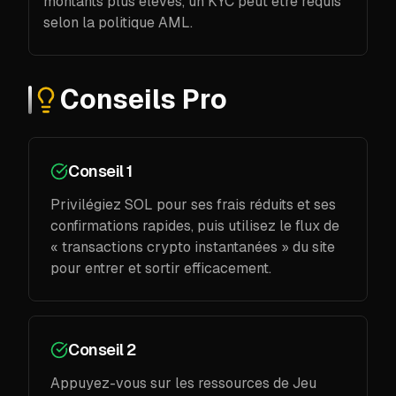
montants plus élevés, un KYC peut être requis
selon la politique AML.
Conseils Pro
Conseil 1
Privilégiez SOL pour ses frais réduits et ses
confirmations rapides, puis utilisez le flux de
« transactions crypto instantanées » du site
pour entrer et sortir efficacement.
Conseil 2
Appuyez-vous sur les ressources de Jeu