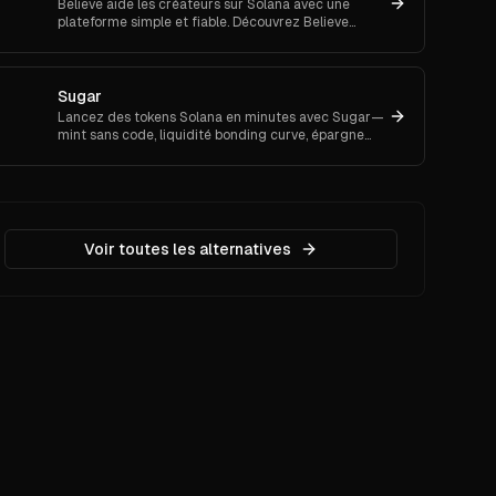
Believe aide les créateurs sur Solana avec une
plateforme simple et fiable. Découvrez Believe
maintenant et commencez à bâtir votre
communauté on-chain.
Sugar
Lancez des tokens Solana en minutes avec Sugar—
mint sans code, liquidité bonding curve, épargne
pSOL, frais bas et migration auto vers Raydium.
Essayez-le.
Voir toutes les alternatives