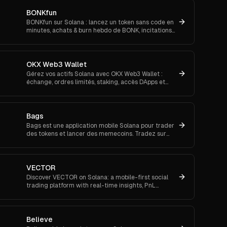
BONKfun
BONKfun sur Solana : lancez un token sans code en
minutes, achats & burn hebdo de BONK, incitations
Raydium et subventions communautaires.
OKX Web3 Wallet
Gérez vos actifs Solana avec OKX Web3 Wallet :
échange, ordres limités, staking, accès DApps et
tendances memes dans un seul portefeuille.
Bags
Bags est une application mobile Solana pour trader
des tokens et lancer des memecoins. Tradez sur
iOS/Android, définissez des alertes de prix et suivez
des amis
VECTOR
Discover VECTOR on Solana: a mobile-first social
trading platform with real-time insights, PnL
verification, and community-driven engagement.
Believe