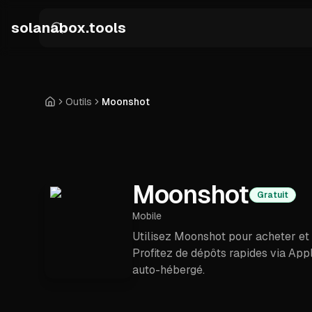
Skip to main content
solanabox.tools
Outils
Moonshot
Accueil
Moonshot
Gratuit
Mobile
Utilisez Moonshot pour acheter et
Profitez de dépôts rapides via App
auto-hébergé.