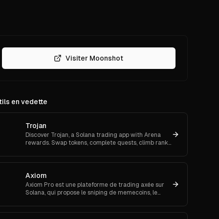
Visiter Moonshot
ils en vedette
Trojan
Discover Trojan, a Solana trading app with Arena
rewards. Swap tokens, complete quests, climb ranks,
and enter daily jackpots. Explore Trojan now and
start earn
Axiom
Axiom Pro est une plateforme de trading axée sur
Solana, qui propose le sniping de memecoins, le
trading spot et futures.