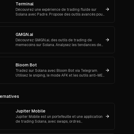
Terminal
Découvrez une expérience de trading fluide sur
Solana avec Padre. Propose des outils avancés pour
les ordres au marché et le suivi de portefeuille.
GMGN.ai
Découvrez GMGN.ai, des outils de trading de
memecoins sur Solana. Analysez les tendances de
marché, les flux de smart money et exécutez des
swaps inter-chaînes.
Bloom Bot
Tradez sur Solana avec Bloom Bot via Telegram.
Utilisez le sniping, le mode AFK et les outils anti-MEV
pour automatiser et sécuriser vos transactions
crypto.
ernatives
Jupiter Mobile
Jupiter Mobile est un portefeuille et une application
de trading Solana, avec swaps, ordres
déclencheurs/DCA, on-ramp fiat, trading NFT sur
iOS et Android.