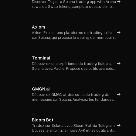
Discover Trojan, a Solana trading app with Arena
rewards. Swap tokens, complete quests, climb
ranks, and enter daily jackpots. Explore Trojan
now and start earn
Axiom
Axiom Pro est une plateforme de trading axée
sur Solana, qui propose le sniping de memecoins,
le trading spot et futures.
Terminal
Découvrez une expérience de trading fluide sur
Solana avec Padre. Propose des outils avancés
pour les ordres au marché et le suivi de
portefeuille.
GMGN.ai
Découvrez GMGN.ai, des outils de trading de
memecoins sur Solana. Analysez les tendances
de marché, les flux de smart money et exécutez
des swaps inter-chaînes.
Bloom Bot
Tradez sur Solana avec Bloom Bot via Telegram.
Utilisez le sniping, le mode AFK et les outils anti-
MEV pour automatiser et sécuriser vos