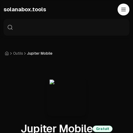
Skip to main content
solanabox.tools
Outils
Jupiter Mobile
Accueil
Jupiter Mobile
Gratuit