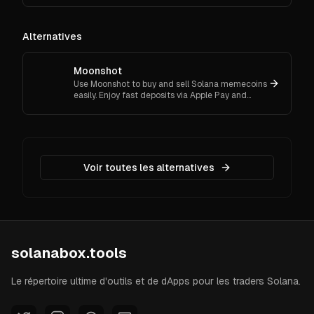
transactions crypto.
Alternatives
Moonshot
Use Moonshot to buy and sell Solana memecoins
easily. Enjoy fast deposits via Apple Pay and
track your holdings with a self-custodial wallet.
Voir toutes les alternatives
solanabox.tools
Le répertoire ultime d'outils et de dApps pour les traders Solana.