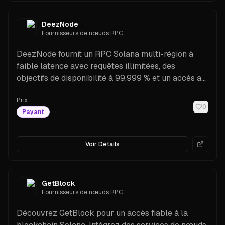
DeezNode
Fournisseurs de nœuds RPC
DeezNode fournit un RPC Solana multi-région à
faible latence avec requêtes illimitées, des
objectifs de disponibilité à 99,999 % et un accès au
sniping de jetons via NFT — conçu pour les traders,
Prix
les bots et les applications à fort volume.
0
Payant
Voir Détails
GetBlock
Fournisseurs de nœuds RPC
Découvrez GetBlock pour un accès fiable à la