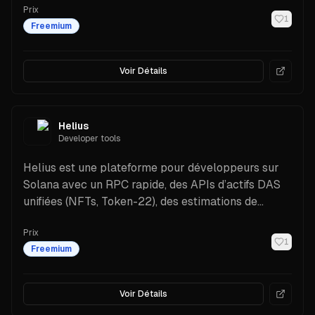
Prix
1
Freemium
Voir Détails
Helius
Developer tools
Helius est une plateforme pour développeurs sur
Solana avec un RPC rapide, des APIs d’actifs DAS
unifiées (NFTs, Token-22), des estimations de
Priority Fee, et des webhooks/flux à faible latence.
Prix
Découvrez les fonctionnalités, les tarifs et les
1
Freemium
étapes d’installation pour des applications fiables
en temps réel.
Voir Détails