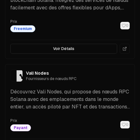
blockchain Solana. Intégrez des services de nœuds
facilement avec des offres flexibles pour dApps,
NFT et solutions DeFi.
Prix
0
Freemium
Voir Détails
Vali Nodes
Fournisseurs de nœuds RPC
Découvrez Vali Nodes, qui propose des nœuds RPC
Solana avec des emplacements dans le monde
entier, un accès piloté par NFT et des transactions
à haute vitesse.
Prix
0
Payant