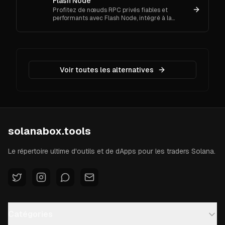
Flash Node
Profitez de nœuds RPC privés fiables et
performants avec Flash Node, intégré à la
plateforme ThorNode de ThorLabs, conçue pour
la communauté Solana.
Voir toutes les alternatives
solanabox.tools
Le répertoire ultime d'outils et de dApps pour les traders Solana.
Catégories