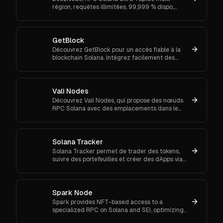
région, requêtes illimitées, 99,999 % dispo,
sniping via NFT — pour traders, bots et apps à
fort volume. Essayez-le.
GetBlock
Découvrez GetBlock pour un accès fiable à la
blockchain Solana. Intégrez facilement des
services de nœuds pour les dApps, les NFT et les
solutions DeFi.
Vali Nodes
Découvrez Vali Nodes, qui propose des nœuds
RPC Solana avec des emplacements dans le
monde entier, un accès via des NFT et des
transactions à haute vitesse.
Solana Tracker
Solana Tracker permet de trader des tokens,
suivre des portefeuilles et créer des dApps via
API. Rapide et sécurisé, idéal pour traders et
développeurs.
Spark Node
Spark provides NFT-based access to a
specialized RPC on Solana and SEI, optimizing
the use of sniper and bots.