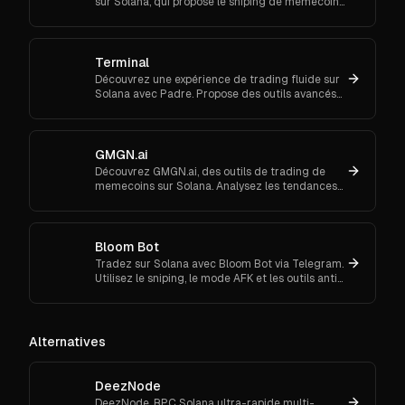
sur Solana, qui propose le sniping de memecoins,
le trading spot et futures.
Terminal
Découvrez une expérience de trading fluide sur
Solana avec Padre. Propose des outils avancés
pour les ordres au marché et le suivi de
portefeuille.
GMGN.ai
Découvrez GMGN.ai, des outils de trading de
memecoins sur Solana. Analysez les tendances
de marché, les flux de smart money et exécutez
des swaps inter-chaînes.
Bloom Bot
Tradez sur Solana avec Bloom Bot via Telegram.
Utilisez le sniping, le mode AFK et les outils anti-
MEV pour automatiser et sécuriser vos
transactions crypto.
Alternatives
DeezNode
DeezNode, RPC Solana ultra-rapide multi-