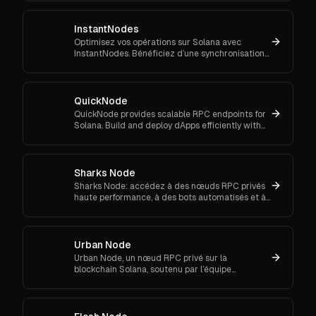
InstantNodes
Optimisez vos opérations sur Solana avec
InstantNodes. Bénéficiez d’une synchronisation
rapide, d’une surveillance continue en temps réel
& d’un système robuste
QuickNode
QuickNode provides scalable RPC endpoints for
Solana. Build and deploy dApps efficiently with
reliable access to fast transaction processing.
Sharks Node
Sharks Node: accédez à des nœuds RPC privés
haute performance, à des bots automatisés et à
des outils de suivi de portefeuille pour vos
activités crypto.
Urban Node
Urban Node, un nœud RPC privé sur la
blockchain Solana, soutenu par l’équipe
UrbanAIO, offre aux utilisateurs des
performances rapides et efficaces.