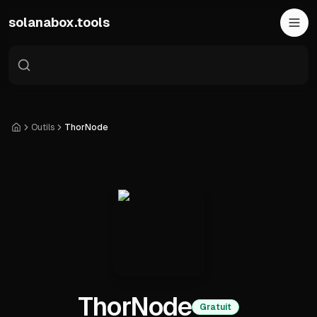
Skip to main content
solanabox.tools
Outils
ThorNode
Accueil
ThorNode
Gratuit