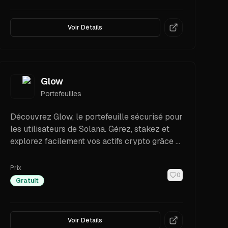
Voir Détails
Glow
Portefeuilles
Découvrez Glow, le portefeuille sécurisé pour
les utilisateurs de Solana. Gérez, stakez et
explorez facilement vos actifs crypto grâce à
des fonctionnalités intuitives et une sécurité
de premier ordre.
Prix
0
Gratuit
Voir Détails