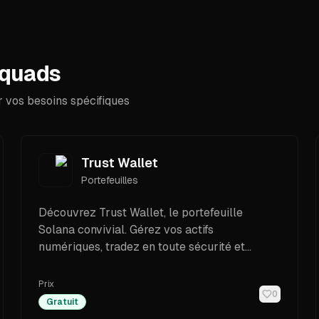
Squads
 vos besoins spécifiques
Trust Wallet
Portefeuilles
Découvrez Trust Wallet, le portefeuille
Solana convivial. Gérez vos actifs
numériques, tradez en toute sécurité et
accédez facilement aux applications
décentralisées.
Prix
0
Gratuit