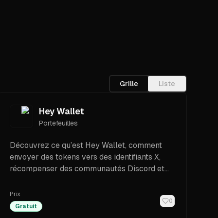
Grille
Liste
Hey Wallet
Portefeuilles
Découvrez ce qu’est Hey Wallet, comment
envoyer des tokens vers des identifiants X,
récompenser des communautés Discord et
échanger des tokens Solana dans Telegram.
Consultez les fonctionnalités prises en
Prix
0
charge, les frais et les étapes pour débutants.
Gratuit