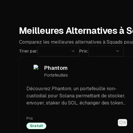
Meilleures Alternatives à 
Comparez les meilleures alternatives à Squads pour
Trier par:
Prix:
Phantom
Portefeuilles
Découvrez Phantom, un portefeuille non-
custodial pour Solana permettant de stocker,
envoyer, staker du SOL, échanger des tokens
et gérer des NFTs. Facile à utiliser et gratuit.
Prix
4
Gratuit