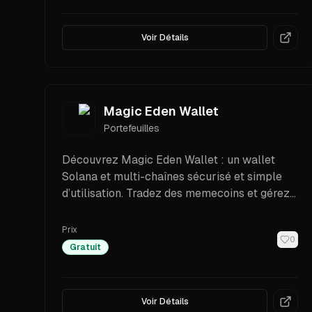
Voir Détails
Magic Eden Wallet
Portefeuilles
Découvrez Magic Eden Wallet : un wallet
Solana et multi-chaînes sécurisé et simple
d’utilisation. Tradez des memecoins et gérez
vos cryptos sur Solana, Ethereum, Bitcoin et
plus encore.
Prix
0
Gratuit
Voir Détails