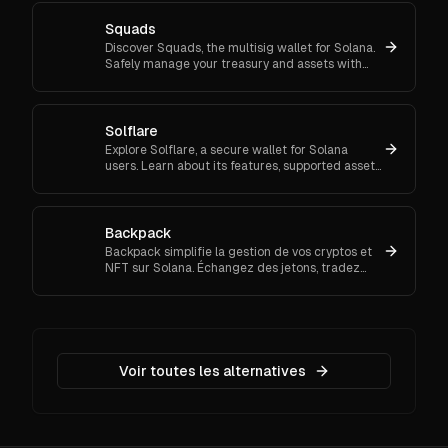
Squads
Discover Squads, the multisig wallet for Solana.
Safely manage your treasury and assets with
user-friendly controls and enhanced security
features.
Solflare
Explore Solflare, a secure wallet for Solana
users. Learn about its features, supported assets,
staking options, and answers to key user
questions.
Backpack
Backpack simplifie la gestion de vos cryptos et
NFT sur Solana. Échangez des jetons, tradez
des NFT et connectez-vous facilement aux
dApps.
Voir toutes les alternatives