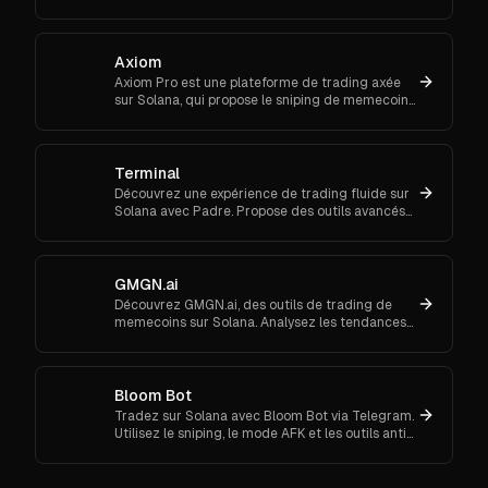
ranks, and enter daily jackpots. Explore Trojan
now and start earn
Axiom
Axiom Pro est une plateforme de trading axée
sur Solana, qui propose le sniping de memecoins,
le trading spot et futures.
Terminal
Découvrez une expérience de trading fluide sur
Solana avec Padre. Propose des outils avancés
pour les ordres au marché et le suivi de
portefeuille.
GMGN.ai
Découvrez GMGN.ai, des outils de trading de
memecoins sur Solana. Analysez les tendances
de marché, les flux de smart money et exécutez
des swaps inter-chaînes.
Bloom Bot
Tradez sur Solana avec Bloom Bot via Telegram.
Utilisez le sniping, le mode AFK et les outils anti-
MEV pour automatiser et sécuriser vos
transactions crypto.