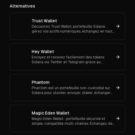
Alternatives
Trust Wallet
Découvrez Trust Wallet, portefeuille Solana:
gérez vos actifs numériques, échangez en toute
sécurité et accédez facilement aux applications
décentralisées.
Hey Wallet
Envoyez et recevez facilement des tokens
Solana via Twitter et Telegram grâce au
portefeuille social et à l’assistant de trading de
Hey Wallet.
Phantom
Phantom est un portefeuille non-custodial sur
Solana pour stocker, envoyer, staker, échanger
des tokens et gérer des NFT. Gratuit et simple.
Essayez Phantom.
Magic Eden Wallet
Magic Eden Wallet : portefeuille sécurisé et
simple, compatible multi-chaînes. Échangez des
memecoins et gérez vos cryptos sur Solana,
Ethereum et Bitcoin.