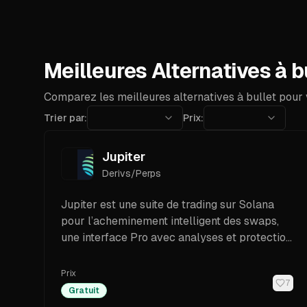
Meilleures Alternatives à b
Comparez les meilleures alternatives à bullet pour 
Trier par:
Prix:
Jupiter
Derivs/Perps
Jupiter est une suite de trading sur Solana
pour l’acheminement intelligent des swaps,
une interface Pro avec analyses et protection
MEV, des ordres Trigger, un DCA récurrent et
des Perps. Découvrez les frais, les
Prix
7
fonctionnalités et comment démarrer.
Gratuit