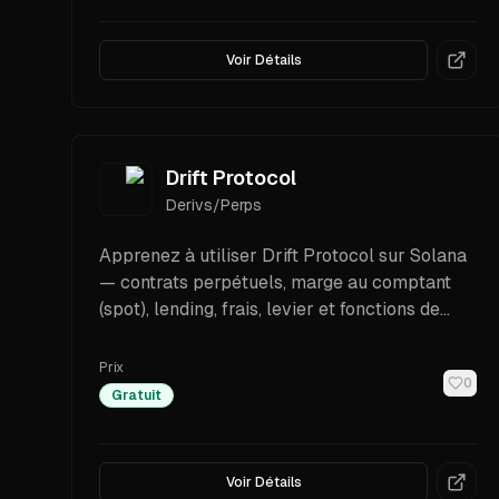
Voir Détails
Drift Protocol
Derivs/Perps
Apprenez à utiliser Drift Protocol sur Solana
— contrats perpétuels, marge au comptant
(spot), lending, frais, levier et fonctions de
sécurité. Guide factuel et accessible pour les
traders débutants.
Prix
0
Gratuit
Voir Détails