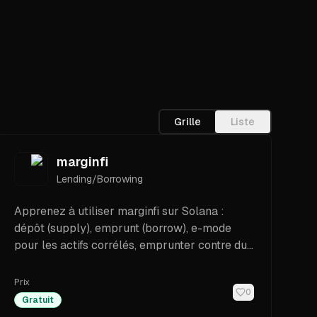
Grille
Liste
marginfi
Lending/Borrowing
Apprenez à utiliser marginfi sur Solana :
dépôt (supply), emprunt (borrow), e-mode
pour les actifs corrélés, emprunter contre du
SOL staké (LSTs), règles de liquidation, accès
PWA et SDK pour les builders.
Prix
0
Gratuit