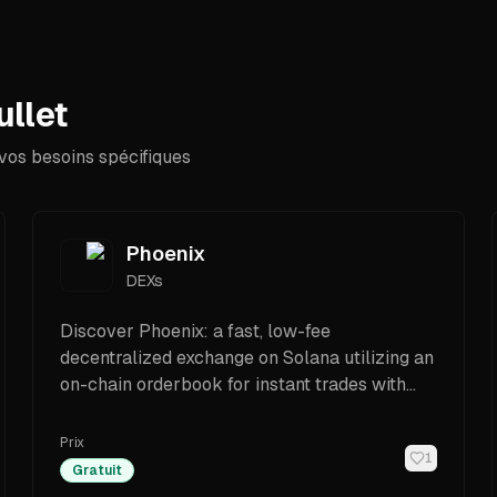
ullet
vos besoins spécifiques
Phoenix
DEXs
Discover Phoenix: a fast, low-fee
decentralized exchange on Solana utilizing an
on-chain orderbook for instant trades with
maximum transparency and security.
Prix
1
Gratuit