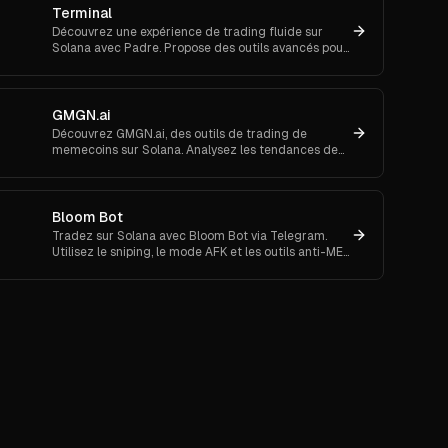
Terminal
Découvrez une expérience de trading fluide sur
Solana avec Padre. Propose des outils avancés pour
les ordres au marché et le suivi de portefeuille.
GMGN.ai
Découvrez GMGN.ai, des outils de trading de
memecoins sur Solana. Analysez les tendances de
marché, les flux de smart money et exécutez des
swaps inter-chaînes.
Bloom Bot
Tradez sur Solana avec Bloom Bot via Telegram.
Utilisez le sniping, le mode AFK et les outils anti-MEV
pour automatiser et sécuriser vos transactions
crypto.