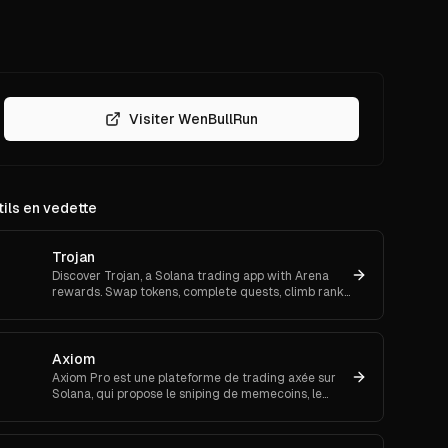
Visiter WenBullRun
ils en vedette
Trojan
Discover Trojan, a Solana trading app with Arena
rewards. Swap tokens, complete quests, climb ranks,
t
and enter daily jackpots. Explore Trojan now and
start earn
Axiom
Axiom Pro est une plateforme de trading axée sur
Solana, qui propose le sniping de memecoins, le
trading spot et futures.