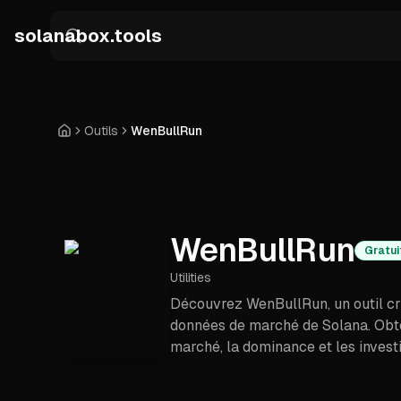
Skip to main content
solanabox.tools
Outils
WenBullRun
Accueil
WenBullRun
Gratui
Utilities
Découvrez WenBullRun, un outil cryp
données de marché de Solana. Obte
marché, la dominance et les invest