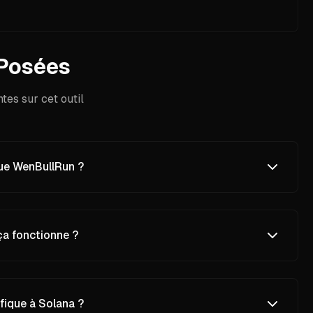
Posées
es sur cet outil
ue WenBullRun ?
a fonctionne ?
fique à Solana ?