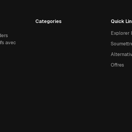
Categories
Quick Li
Explorer l
ders
ifs avec
Soumettre
Alternati
Offres