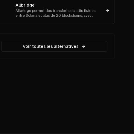
Allbridge
Allbridge permet des transferts d’actifs fluides
entre Solana et plus de 20 blockchains, avec
échanges inter-chaînes simples, rapides et
sécurisés.
Voir toutes les alternatives