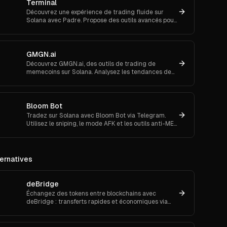
Terminal
Découvrez une expérience de trading fluide sur
Solana avec Padre. Propose des outils avancés pour
les ordres au marché et le suivi de portefeuille.
GMGN.ai
Découvrez GMGN.ai, des outils de trading de
memecoins sur Solana. Analysez les tendances de
marché, les flux de smart money et exécutez des
swaps inter-chaînes.
Bloom Bot
Tradez sur Solana avec Bloom Bot via Telegram.
Utilisez le sniping, le mode AFK et les outils anti-MEV
pour automatiser et sécuriser vos transactions
crypto.
ernatives
deBridge
Échangez des tokens entre blockchains avec
deBridge : transferts rapides et économiques via
Solana, sécurité renforcée, suivi clair et support
multi-wallets.