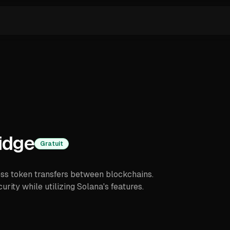
idge
Gratuit
ss token transfers between blockchains.
rity while utilizing Solana's features.