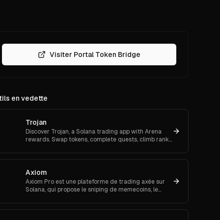
Visiter Portal Token Bridge
ils en vedette
Trojan
Discover Trojan, a Solana trading app with Arena
rewards. Swap tokens, complete quests, climb ranks,
and enter daily jackpots. Explore Trojan now and
start earn
Axiom
Axiom Pro est une plateforme de trading axée sur
Solana, qui propose le sniping de memecoins, le
trading spot et futures.