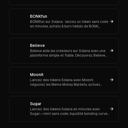
easily and trade in a transparent, low-cost
environment.
BONKfun
BONKfun sur Solana : lancez un token sans code
en minutes, achats & burn hebdo de BONK,
incitations Raydium et subventions
communautaires.
Believe
Believe aide les créateurs sur Solana avec une
plateforme simple et fiable. Découvrez Believe
maintenant et commencez à bâtir votre
communauté on-chain.
Moonit
Lancez des tokens Solana avec Moonit,
négociez les Meme Money Markets, activez
l’anti-snipe sur les courbes plates et migrez vers
Meteora ou Raydium.
Sugar
Lancez des tokens Solana en minutes avec
Sugar—mint sans code, liquidité bonding curve,
épargne pSOL, frais bas et migration auto vers
Raydium. Essayez-le.