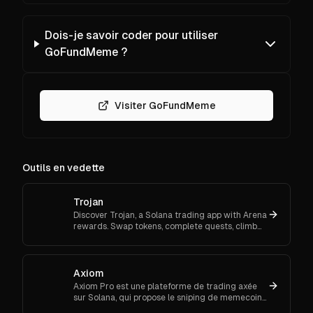
Dois-je savoir coder pour utiliser
GoFundMeme ?
Visiter GoFundMeme
Outils en vedette
Trojan
Discover Trojan, a Solana trading app with Arena
rewards. Swap tokens, complete quests, climb
ranks, and enter daily jackpots. Explore Trojan
now and start earn
Axiom
Axiom Pro est une plateforme de trading axée
sur Solana, qui propose le sniping de memecoins,
le trading spot et futures.