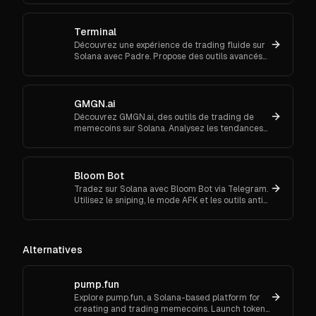
Terminal
Découvrez une expérience de trading fluide sur
Solana avec Padre. Propose des outils avancés
pour les ordres au marché et le suivi de
portefeuille.
GMGN.ai
Découvrez GMGN.ai, des outils de trading de
memecoins sur Solana. Analysez les tendances
de marché, les flux de smart money et exécutez
des swaps inter-chaînes.
Bloom Bot
Tradez sur Solana avec Bloom Bot via Telegram.
Utilisez le sniping, le mode AFK et les outils anti-
MEV pour automatiser et sécuriser vos
transactions crypto.
Alternatives
pump.fun
Explore pump.fun, a Solana-based platform for
creating and trading memecoins. Launch tokens