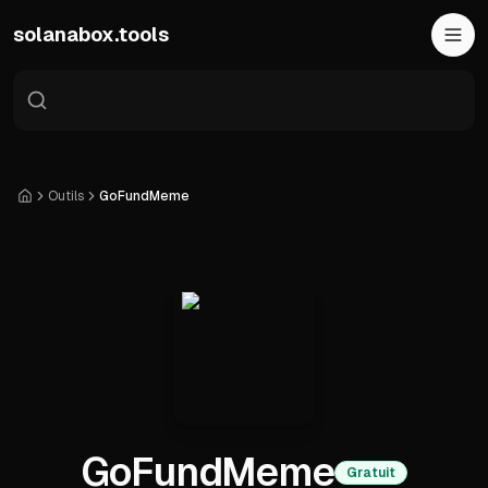
Skip to main content
solanabox.tools
Outils
GoFundMeme
Accueil
GoFundMeme
Gratuit