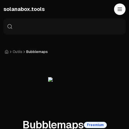
Skip to main content
solanabox.tools
Outils
Bubblemaps
Accueil
Bubblemaps
Freemium