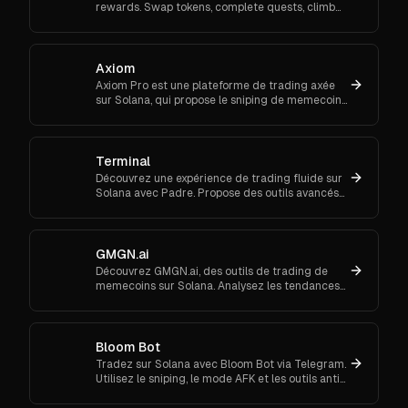
rewards. Swap tokens, complete quests, climb
ranks, and enter daily jackpots. Explore Trojan
now and start earn
Axiom
Axiom Pro est une plateforme de trading axée
sur Solana, qui propose le sniping de memecoins,
le trading spot et futures.
Terminal
Découvrez une expérience de trading fluide sur
Solana avec Padre. Propose des outils avancés
pour les ordres au marché et le suivi de
portefeuille.
GMGN.ai
Découvrez GMGN.ai, des outils de trading de
memecoins sur Solana. Analysez les tendances
de marché, les flux de smart money et exécutez
des swaps inter-chaînes.
Bloom Bot
Tradez sur Solana avec Bloom Bot via Telegram.
Utilisez le sniping, le mode AFK et les outils anti-
MEV pour automatiser et sécuriser vos
transactions crypto.