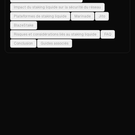
Impact du staking liquide sur la sécurité du réseau
Plateformes de staking liquide
Marinade
Jito
BlazeStake
Risques et considérations liés au staking liquide
FAQ
Conclusion
Guides associés