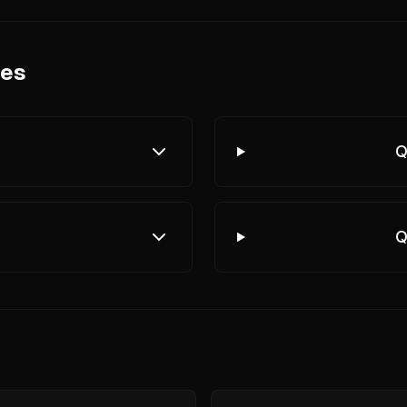
ées
Q
Q