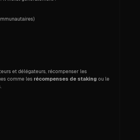
 communautaires)
ateurs et délégateurs, récompenser les
iques comme les
récompenses de staking
ou le
.