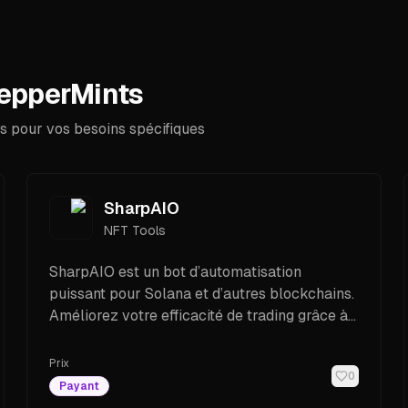
PepperMints
s pour vos besoins spécifiques
SharpAIO
NFT Tools
SharpAIO est un bot d’automatisation
puissant pour Solana et d’autres blockchains.
Améliorez votre efficacité de trading grâce à
des modules avancés, des outils de sniping et
une automatisation intelligente.
Prix
0
Payant