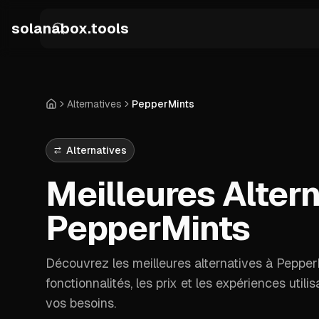
Skip to main content
solanabox.tools
Alternatives
PepperMints
Accueil
Alternatives
Meilleures Altern
PepperMints
Découvrez les meilleures alternatives à Peppe
fonctionnalités, les prix et les expériences utili
vos besoins.