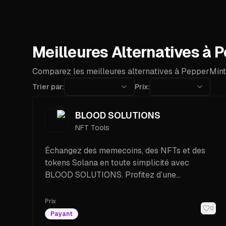
Meilleures Alternatives à 
Comparez les meilleures alternatives à PepperMint
Trier par:
Prix:
BLOOD SOLUTIONS
NFT Tools
Échangez des memecoins, des NFTs et des
tokens Solana en toute simplicité avec
BLOOD SOLUTIONS. Profitez d’une
automatisation avancée, d’un mode AFK et
d’un trading fluide en crypto.
Prix
0
Payant