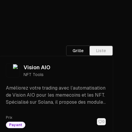
Grille
Liste
Vision AIO
NFT Tools
Améliorez votre trading avec l’automatisation
de Vision AIO pour les memecoins et les NFT.
Spécialisé sur Solana, il propose des modules
pour Elixir Mint, le sniping de jetons et
PumpFun.
Prix
0
Payant