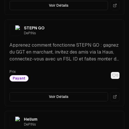
Voir Détails
STEPN GO
DePINs
Apprenez comment fonctionne STEPN GO : gagnez
du GGT en marchant, invitez des amis via la Haus,
connectez-vous avec un FSL ID et faites monter de
niveau des Sneakers NFT. Guide adapté aux
Prix
débutants avec fonctionnalités, coûts, conseils et
0
Payant
FAQ.
Voir Détails
Helium
DePINs