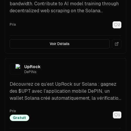
bandwidth. Contribute to AI model training through
decentralized web scraping on the Solana
blockchain.
Prix
2
Voir Détails
UpRock
DePINs
Découvrez ce qu’est UpRock sur Solana : gagnez
des $UPT avec l’application mobile DePIN, un
wallet Solana créé automatiquement, la vérification
de l’appareil, le staking, et les outils Prism pour la
Prix
surveillance distribuée de l’uptime et les données
1
Gratuit
web. Voir les fonctionnalités, les coûts et les étapes
de configuration.