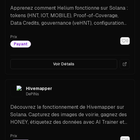
Apprenez comment Helium fonctionne sur Solana :
tokens (HNT, IOT, MOBILE), Proof-of-Coverage,
Data Credits, gouvernance (veHNT), configuration
du wallet, coûts et premiers pas.
Prix
0
Payant
Voir Détails
Hivemapper
DePINs
Découvrez le fonctionnement de Hivemapper sur
Solana. Capturez des images de voirie, gagnez des
HONEY, étiquetez des données avec AI Trainer et
accédez aux APIs et crédits de carte.
Prix